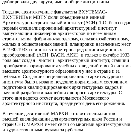
дублировали друг друга, имели общие дисциплины.
Тогда же архитектурные факультеты ВХУТЕМАС-
ВХУТЕИНа и МВТУ были объединены в единый
Архитектурно-строительный институт (АСИ). Т.О. был создан
первый специализированный архитектурный институт,
выпускающий инженеров-архитекторов по всем видам
строительства: фабрично-заводскому, сельскохозяйственному,
жилых и общественных зданий, планировки населенных мест.
В 1930-1933 гг. институт претерпел ряд организационных
преобразований (АСИ, ВАСИ, АКИ), и только в октябре 1933
года был создан «чистый» архитектурный институт, ставший
прообразом формирования учебных заведений и всей системы
высшего архитектурного образования у нас в стране и за
рубежом. Создание специализированного архитектурного
института было вызвано неудовлетворительным состоянием
подготовки квалифицированных архитектурных кадров и
научной разработки важнейших вопросов архитектуры. С
этого дня ведется отсчет деятельности Московского
архитектурного института, празднуется день его рождения.
В течение десятилетий МАРХИ готовит специалистов
высшей квалификации для архитектурных школ России и
стран СНГ. МАРХИ имеет связи со многими архитектурными
и художественными вузами за рубежом.