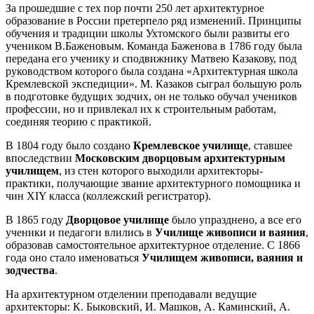
За прошедшие с тех пор почти 250 лет архитектурное
образование в России претерпело ряд изменений. Принципы
обучения и традиции школы Ухтомского были развиты его
учеником В.Баженовым. Команда Баженова в 1786 году была
передана его ученику и сподвижнику Матвею Казакову, под
руководством которого была создана «Архитектурная школа
Кремлевской экспедиции». М. Казаков сыграл большую роль
в подготовке будущих зодчих, он не только обучал учеников
профессии, но и привлекал их к строительным работам,
соединяя теорию с практикой.
В 1804 году было создано
Кремлевское училище
, ставшее
впоследствии
Московским дворцовым архитектурным
училищем
, из стен которого выходили архитекторы-
практики, получающие звание архитектурного помощника и
чин ХIY класса (коллежский регистратор).
В 1865 году
Дворцовое училище
было упразднено, а все его
ученики и педагоги влились в
Училище живописи и ваяния
,
образовав самостоятельное архитектурное отделение. С 1866
года оно стало именоваться
Училищем живописи, ваяния и
зодчества
.
На архитектурном отделении преподавали ведущие
архитекторы: К. Быковский, И. Машков, А. Каминский, А.