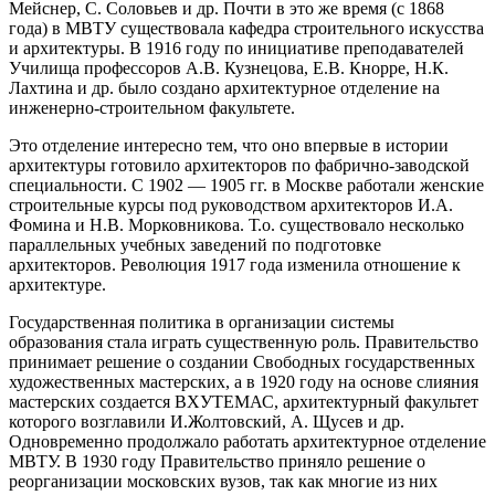
Мейснер, С. Соловьев и др. Почти в это же время (с 1868
года) в МВТУ существовала кафедра строительного искусства
и архитектуры. В 1916 году по инициативе преподавателей
Училища профессоров А.В. Кузнецова, Е.В. Кнорре, Н.К.
Лахтина и др. было создано архитектурное отделение на
инженерно-строительном факультете.
Это отделение интересно тем, что оно впервые в истории
архитектуры готовило архитекторов по фабрично-заводской
специальности. С 1902 — 1905 гг. в Москве работали женские
строительные курсы под руководством архитекторов И.А.
Фомина и Н.В. Морковникова. Т.о. существовало несколько
параллельных учебных заведений по подготовке
архитекторов. Революция 1917 года изменила отношение к
архитектуре.
Государственная политика в организации системы
образования стала играть существенную роль. Правительство
принимает решение о создании Свободных государственных
художественных мастерских, а в 1920 году на основе слияния
мастерских создается ВХУТЕМАС, архитектурный факультет
которого возглавили И.Жолтовский, А. Щусев и др.
Одновременно продолжало работать архитектурное отделение
МВТУ. В 1930 году Правительство приняло решение о
реорганизации московских вузов, так как многие из них