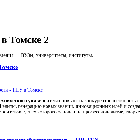
 в Томске
2
едения — ВУЗы, университеты, институты.
Томске
ехнического университета:
повышать конкурентоспособность ст
й элиты, генерацию новых знаний, инновационных идей и созд
ерситетов
, успех которого основан на профессионализме, творч