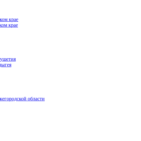
ком крае
ком крае
гушетия
дыгея
жегородской области