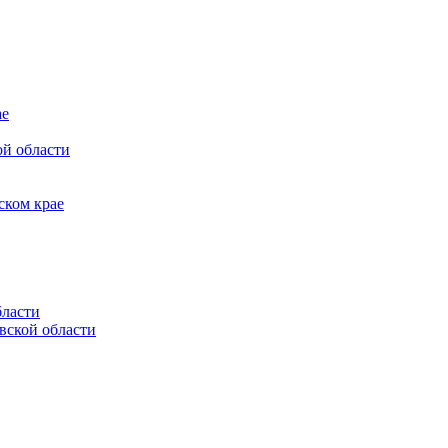
ае
ой области
ском крае
бласти
вской области