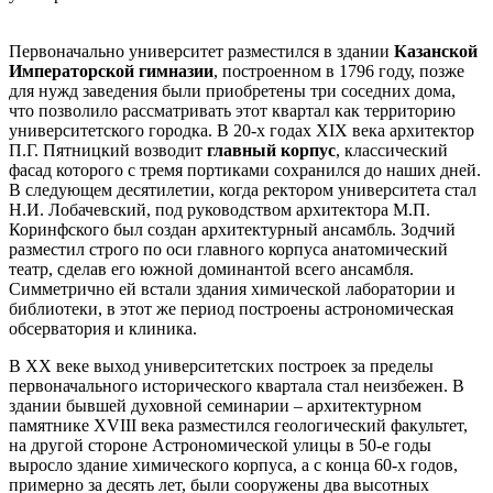
Первоначально университет разместился в здании
Казанской
Императорской гимназии
, построенном в 1796 году, позже
для нужд заведения были приобретены три соседних дома,
что позволило рассматривать этот квартал как территорию
университетского городка. В 20-х годах XIX века архитектор
П.Г. Пятницкий возводит
главный корпус
, классический
фасад которого с тремя портиками сохранился до наших дней.
В следующем десятилетии, когда ректором университета стал
Н.И. Лобачевский, под руководством архитектора М.П.
Коринфского был создан архитектурный ансамбль. Зодчий
разместил строго по оси главного корпуса анатомический
театр, сделав его южной доминантой всего ансамбля.
Симметрично ей встали здания химической лаборатории и
библиотеки, в этот же период построены астрономическая
обсерватория и клиника.
В XX веке выход университетских построек за пределы
первоначального исторического квартала стал неизбежен. В
здании бывшей духовной семинарии – архитектурном
памятнике XVIII века разместился геологический факультет,
на другой стороне Астрономической улицы в 50-е годы
выросло здание химического корпуса, а с конца 60-х годов,
примерно за десять лет, были сооружены два высотных