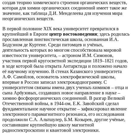
создав теорию химического строения органических веществ,
которая для химии органических соединений имеет такое же
значение, как таблица Д.И. Менделеева для изучения мира
неорганических веществ.
В первой половине XIX века университет превратился в
крупнейший в Европе
центр востоковедения
; здесь родилась
прославленная лингвистическая школа, основанная И.А.
Бодуэном де Куртене. Среди питомцев и учёных,
деятельность которых во многом способствовала мировой
известности университета, – астроном И.М. Симонов,
участник первой кругосветной экспедиции 1819–1821 годов,
в ходе которой была открыта Антарктида и положено начало
её научному изучению. В стенах Казанского университета
А.Ф. Самойлов, основатель электрофизической школы,
впервые в России записал электрокардиограмму. С
университетом связаны имена двух ученых-химиков – отца и
сына Арбузовых, создавших новое направление в науке –
химию фосфорорганических соединений. В разгар Великой
Отечественной войны, в 1944-ом, Е.К. Завойский сделал
фундаментальное научное открытие – зафиксировал явление
электронного парамагнитного резонанса, его исследования
продолжили С.А. Альтшулер, Б.М. Козырев, другие учёные,
составившие крупнейшую школу магнитной
радиоспектроскопии и квантовой электроники.