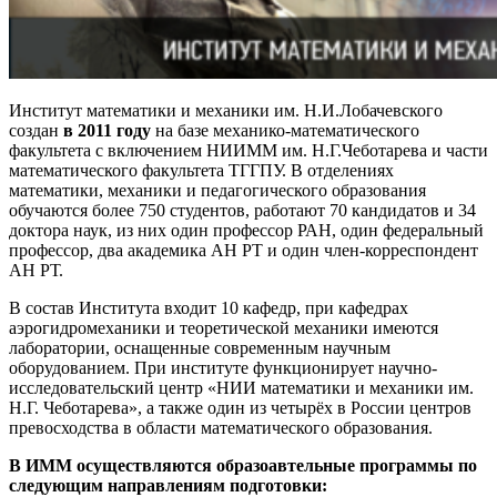
Институт математики и механики им. Н.И.Лобачевского
создан
в 2011 году
на базе механико-математического
факультета c включением НИИММ им. Н.Г.Чеботарева и части
математического факультета ТГГПУ. В отделениях
математики, механики и педагогического образования
обучаются более 750 студентов, работают 70 кандидатов и 34
доктора наук, из них один профессор РАН, один федеральный
профессор, два академика АН РТ и один член-корреспондент
АН РТ.
В состав Института входит 10 кафедр, при кафедрах
аэрогидромеханики и теоретической механики имеются
лаборатории, оснащенные современным научным
оборудованием. При институте функционирует научно-
исследовательский центр «НИИ математики и механики им.
Н.Г. Чеботарева», а также один из четырёх в России центров
превосходства в области математического образования.
В ИММ осуществляются образоавтельные программы по
следующим направлениям подготовки: