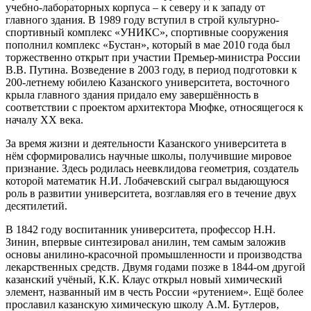
учебно-лабораторных корпуса – к северу и к западу от
главного здания. В 1989 году вступил в строй культурно-
спортивный комплекс «УНИКС», спортивные сооружения
пополнил комплекс «Бустан», который в мае 2010 года был
торжественно открыт при участии Премьер-министра России
В.В. Путина. Возведение в 2003 году, в период подготовки к
200-летнему юбилею Казанского университета, восточного
крыла главного здания придало ему завершённость в
соответствии с проектом архитектора Мюфке, относящегося к
началу ХХ века.
За время жизни и деятельности Казанского университета в
нём сформировались научные школы, получившие мировое
признание. Здесь родилась неевклидова геометрия, создатель
которой математик Н.И. Лобачевский сыграл выдающуюся
роль в развитии университета, возглавляя его в течение двух
десятилетий.
В 1842 году воспитанник университета, профессор Н.Н.
Зинин, впервые синтезировал анилин, тем самым заложив
основы анилино-красочной промышленности и производства
лекарственных средств. Двумя годами позже в 1844-ом другой
казанский учёный, К.К. Клаус открыл новый химический
элемент, названный им в честь России «рутением». Ещё более
прославил казанскую химическую школу А.М. Бутлеров,