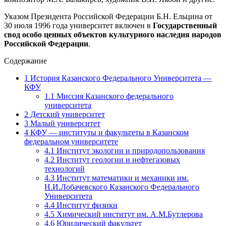
Указом Президента Российской Федерации Б.Н. Ельцина от
30 июля 1996 года университет включен в
Государственный
свод особо ценных объектов культурного наследия народов
Российской Федерации
.
Содержание
1
История Казанского Федерального Университета —
КФУ
1.1
Миссия Казанского федерального
университета
2
Детский университет
3
Малый университет
4
КФУ — институты и факультеты в Казанском
федеральном университете
4.1
Институт экологии и природопользования
4.2
Институт геологии и нефтегазовых
технологий
4.3
Институт математики и механики им.
Н.И.Лобачевского Казанского Федерального
Университета
4.4
Институт физики
4.5
Химический институт им. А.М.Бутлерова
4.6
Юридический факультет